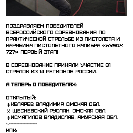
ПОЗДРАВЛЯЕМ ПОБЕДИТЕЛЕЙ
Всероссийского соревнования по
практической стрельбе из пистолета и
карабина пистолетного калибра «
КУБОК
727» первый этап!
В соревнование приняли участие 81
стрелок из 14 регионов России.
А теперь о победителях:
Открытый:
🥇Келарев Владимир. Омская обл.
🥈 Щесневский Руслан. Омская обл.
🥉Исмагилов Владислав. Амурская обл.
-‐-------------------
КПк: