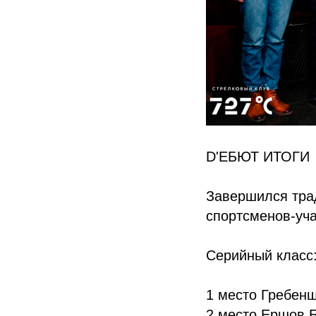
D'ЕБЮТ ИТОГИ
Завершился тра
спортсменов-уч
Серийный класс
1 место Гребен
2 место Ершов 